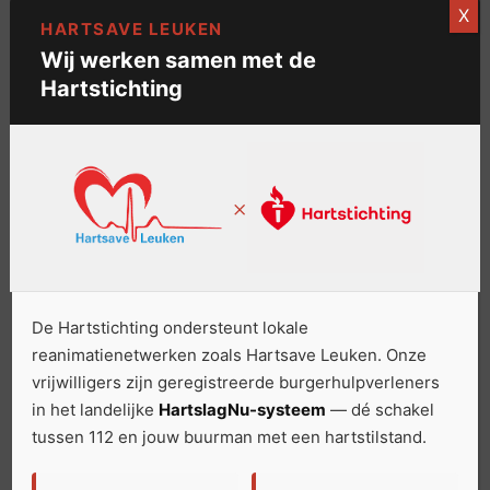
X
HARTSAVE LEUKEN
De app vraagt of je beschikbaar bent. Kun je
gaan? Dan ben je er binnen enkele minuten.
Wij werken samen met de
Kun je niet? Dan gaat een andere vrijwilliger.
Hartstichting
Jij bepaalt zelf wanneer je beschikbaar bent
— geen verplichtingen, geen roosters.
×
Veelgestelde vragen
De Hartstichting ondersteunt lokale
reanimatienetwerken zoals Hartsave Leuken. Onze
We snappen dat je vragen hebt. Hier zijn de
vrijwilligers zijn geregistreerde burgerhulpverleners
meest gestelde.
in het landelijke
HartslagNu-systeem
— dé schakel
tussen 112 en jouw buurman met een hartstilstand.