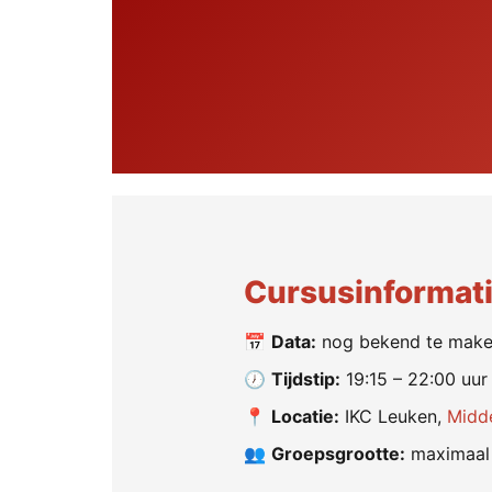
Cursusinformat
📅
Data:
nog bekend te mak
🕖
Tijdstip:
19:15 – 22:00 uur
📍
Locatie:
IKC Leuken,
Midde
👥
Groepsgrootte:
maximaal