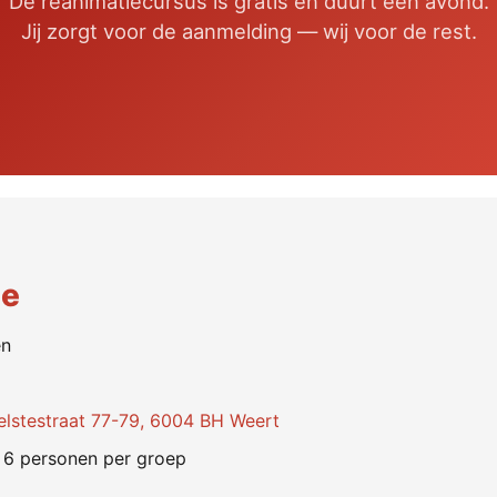
De reanimatiecursus is gratis en duurt één avond.
Jij zorgt voor de aanmelding — wij voor de rest.
ie
en
lstestraat 77-79, 6004 BH Weert
 6 personen per groep