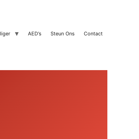
lliger
AED’s
Steun Ons
Contact